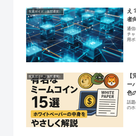
え
投資ガイド（仮想通貨）
者
通信
チャ
用ポ
【
投資ガイド（仮想通貨）
ー
色
話題
のホ