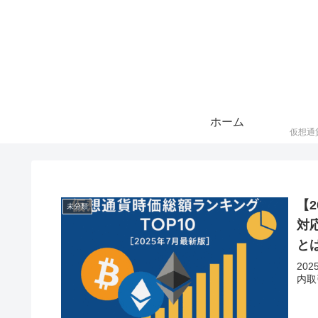
ホーム
【
未分類
対
と
20
内取