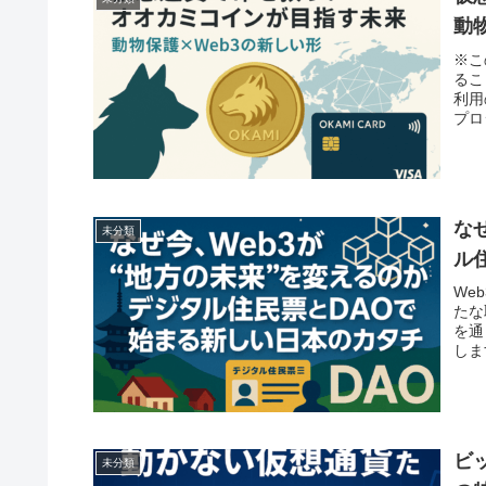
動
※こ
るこ
利用
プロ
な
未分類
ル
We
たな
を通
しま
ビ
未分類