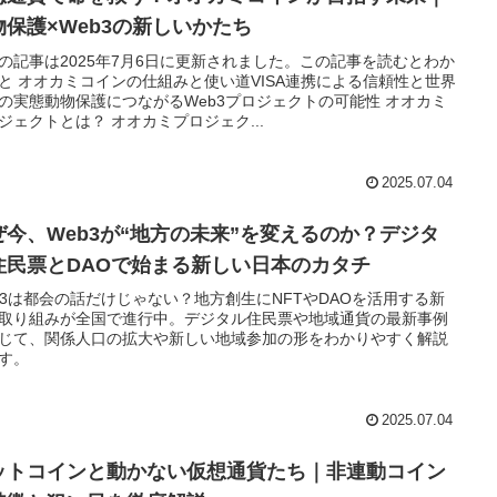
物保護×Web3の新しいかたち
の記事は2025年7月6日に更新されました。この記事を読むとわか
と オオカミコインの仕組みと使い道VISA連携による信頼性と世界
の実態動物保護につながるWeb3プロジェクトの可能性 オオカミ
ジェクトとは？ オオカミプロジェク...
2025.07.04
ぜ今、Web3が“地方の未来”を変えるのか？デジタ
住民票とDAOで始まる新しい日本のカタチ
b3は都会の話だけじゃない？地方創生にNFTやDAOを活用する新
取り組みが全国で進行中。デジタル住民票や地域通貨の最新事例
じて、関係人口の拡大や新しい地域参加の形をわかりやすく解説
す。
2025.07.04
ットコインと動かない仮想通貨たち｜非連動コイン