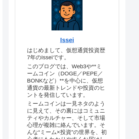
Issei
はじめまして、仮想通貨投資歴
7年のIsseiです。
このブログでは、Web3や**ミ
ームコイン（DOGE／PEPE／
BONKなど）**を中心に、仮想
通貨の最新トレンドや投資のヒ
ントを発信しています。
ミームコインは一見ネタのよう
に見えて、その裏にはコミュニ
ティやカルチャー、そして市場
心理が複雑に絡んでいます。そ
んな“ミーム×投資”の世界を、初