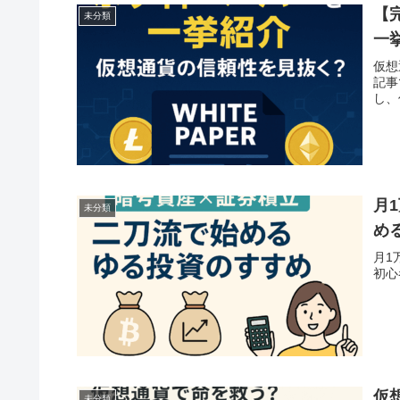
【
未分類
一
仮想
記事
し、
月
未分類
め
月1
初心
仮
未分類