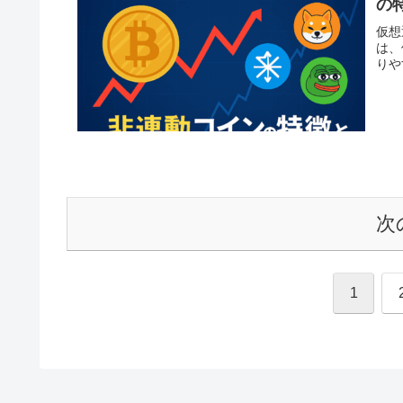
の
仮想
は、
りや
次
1