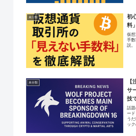
初
未分類
料
仮想
手数
説。
【
未分類
サ
技
話題
ード
うだ
ック